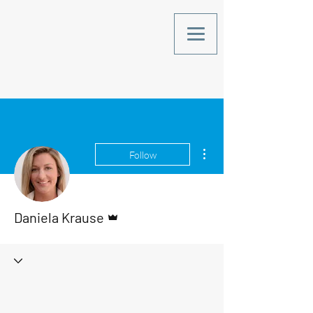
More actions
Follow
Admin
Daniela Krause